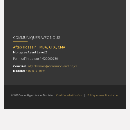
COMMUNIQUER AVEC NOUS
Aftab Hossain , MBA, CPA, CMA
Mortgage Agent Level 2
Permis d’initiateur #M20000730
Courriel:
aftabhossain@dominionlending.ca
Mobile:
416-817-1096
© 2026 Centres Hypothécaires Dominion
Conditions d’utilisation
|
Politique de confidentialité